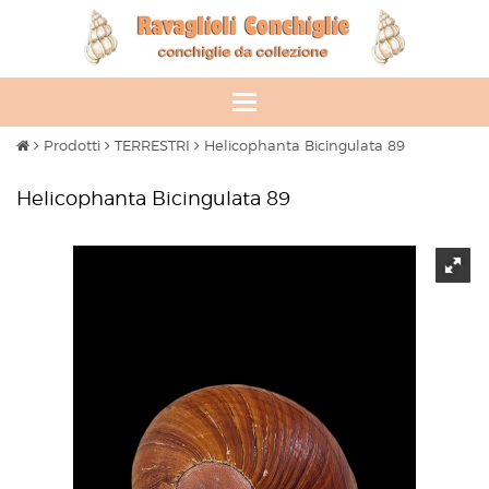
Toggle
navigation
Prodotti
TERRESTRI
Helicophanta Bicingulata 89
Helicophanta Bicingulata 89